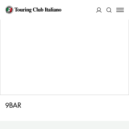
HOME
DESTINAZIONI
SIEGEN
MANGIARE
9BAR
ACCEDI
Cerca
9BAR