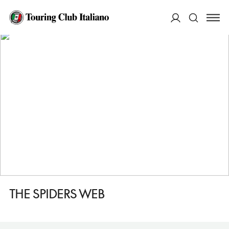
HOME
DESTINAZIONI
SHETLAND (ARCIPELAGO DELLE)
FARE
THE SPIDERS WEB
ACCEDI
Cerca
THE SPIDERS WEB