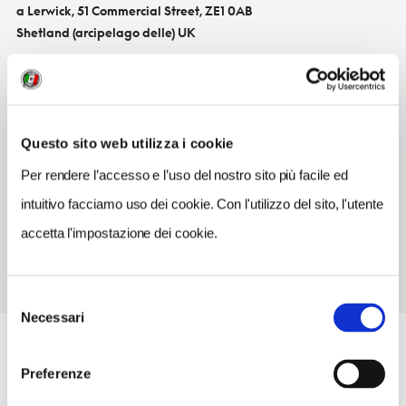
a Lerwick, 51 Commercial Street, ZE1 0AB
Shetland (arcipelago delle) UK
SITO WEB
www.shetland-knitwear.com
INDIRIZZO EMAIL
Questo sito web utilizza i cookie
info@shetland-knitwear.com
Per rendere l’accesso e l’uso del nostro sito più facile ed
TELEFONO
intuitivo facciamo uso dei cookie. Con l'utilizzo del sito, l'utente
1595695246
accetta l'impostazione dei cookie.
Selezione
Necessari
del
consenso
Preferenze