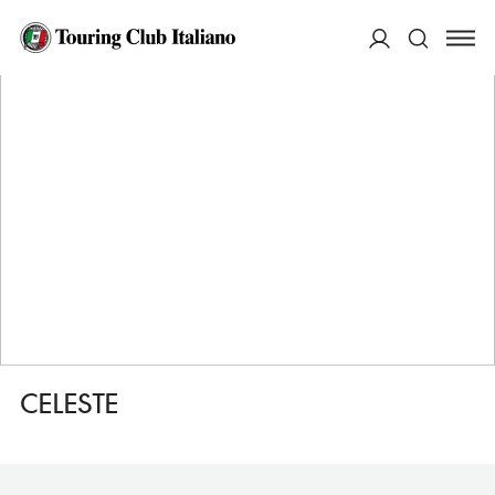
HOME
DESTINAZIONI
SESTRI LEVANTE
DORMIRE
CELESTE
ACCEDI
Cerca
CELESTE