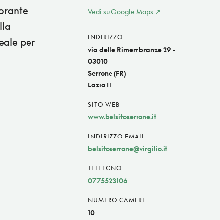
torante
Vedi su Google Maps
lla
INDIRIZZO
eale per
via delle Rimembranze 29 -
03010
Serrone (FR)
Lazio IT
SITO WEB
www.belsitoserrone.it
INDIRIZZO EMAIL
belsitoserrone@virgilio.it
TELEFONO
0775523106
NUMERO CAMERE
10