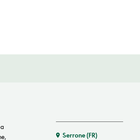
 a
Serrone
(FR)
ne,