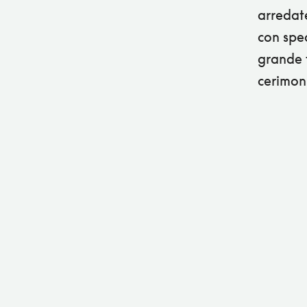
arredate
con spec
grande 
cerimon