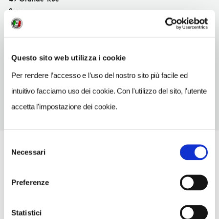
Sens
SITO WEB
www.restaurantlesjacobins.com
Questo sito web utilizza i cookie
TELEFONO
0386952970
Per rendere l’accesso e l’uso del nostro sito più facile ed
intuitivo facciamo uso dei cookie. Con l'utilizzo del sito, l'utente
accetta l'impostazione dei cookie.
Selezione
Necessari
del
consenso
Preferenze
Statistici