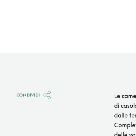
Le camer
CONDIVIDI
di casol
dalle te
Completa
delle val