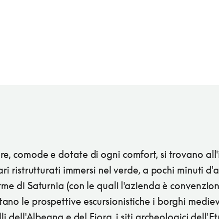
e, comode e dotate di ogni comfort, si trovano all'
ari ristrutturati immersi nel verde, a pochi minuti d'
rme di Saturnia (con le quali l'azienda è convenzion
no le prospettive escursionistiche i borghi mediev
li dell'Albegna e del Fiora, i siti archeologici dell'Etr