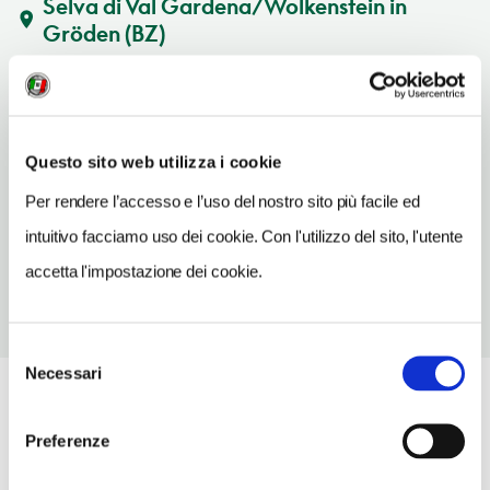
Selva di Val Gardena/Wolkenstein in
Gröden
(BZ)
Vedi su Google Maps
SITO WEB
www.valgardena.it
Questo sito web utilizza i cookie
Per rendere l’accesso e l’uso del nostro sito più facile ed
TELEFONO
0471777900
intuitivo facciamo uso dei cookie. Con l'utilizzo del sito, l'utente
accetta l'impostazione dei cookie.
Selezione
Necessari
del
consenso
Preferenze