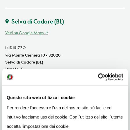
Selva di Cadore
(BL)
Vedi su Google Maps
INDIRIZZO
via Monte Cernera 10 - 32020
Selva di Cadore (BL)
Veneto IT
SITO WEB
www.hotelcadelbosco.it
Questo sito web utilizza i cookie
INDIRIZZO EMAIL
info@hotelcadelbosco.it
Per rendere l’accesso e l’uso del nostro sito più facile ed
intuitivo facciamo uso dei cookie. Con l'utilizzo del sito, l'utente
TELEFONO
0437521258
accetta l'impostazione dei cookie.