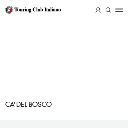
HOME
DESTINAZIONI
SELVA DI CADORE
DORMIRE
CA' DEL BOSCO
ACCEDI
Cerca
CA' DEL BOSCO