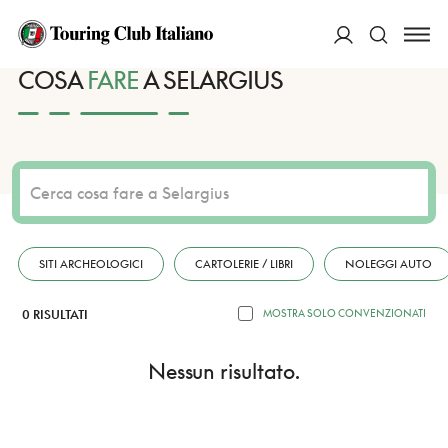
HOME
DESTINAZIONI
SELARGIUS
FARE
ACCEDI
COSA
FARE
A SELARGIUS
Cerca
SITI ARCHEOLOGICI
CARTOLERIE / LIBRI
NOLEGGI AUTO
0 RISULTATI
MOSTRA SOLO CONVENZIONATI
Nessun risultato.