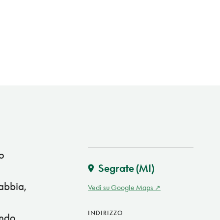
go
Segrate
(MI)
abbia,
Vedi su Google Maps
INDIRIZZO
ando