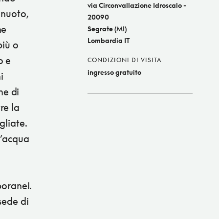
via Circonvallazione Idroscalo -
 nuoto,
20090
he
Segrate (MI)
Lombardia IT
più o
o e
CONDIZIONI DI VISITA
ingresso gratuito
i
he di
re la
gliate.
d’acqua
o
poranei.
sede di