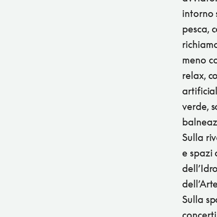
intorno 
pesca, 
richiama
meno co
relax, c
artifici
verde, 
balneazi
Sulla ri
e spazi 
dell’Idr
dell’Art
Sulla sp
concerti