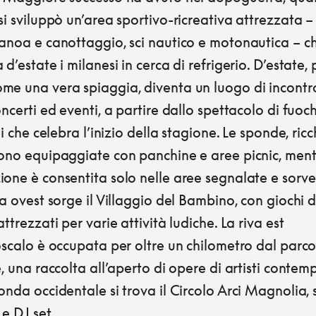
si sviluppò un’area sportivo-ricreativa attrezzata –
canoa e canottaggio, sci nautico e motonautica – c
 d’estate i milanesi in cerca di refrigerio. D’estate, 
me una vera spiaggia, diventa un luogo di incontr
oncerti ed eventi, a partire dallo spettacolo di fuoch
ali che celebra l’inizio della stagione. Le sponde, ricc
sono equipaggiate con panchine e aree picnic, ment
one è consentita solo nelle aree segnalate e sorve
va ovest sorge il Villaggio del Bambino, con giochi 
attrezzati per varie attività ludiche. La riva est
oscalo è occupata per oltre un chilometro dal parc
e, una raccolta all’aperto di opere di artisti contem
onda occidentale si trova il Circolo Arci Magnolia, 
 e DJ set.