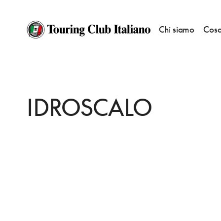
Chi siamo
Cosa
HOME
DESTINAZIONI
SEGRATE
VEDERE
IDROSCALO
IDROSCALO