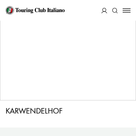
HOME
DESTINAZIONI
SEEFELD IN TIROL
DORMIRE
KARWENDELHOF
ACCEDI
Cerca
KARWENDELHOF