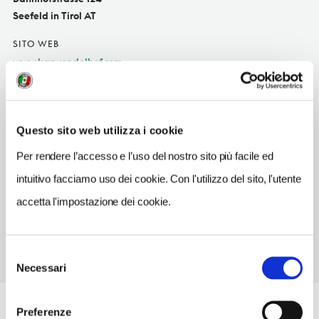
Seefeld in Tirol AT
SITO WEB
www.karwendelhof.com
INDIRIZZO EMAIL
office@karwendelhof.com
Questo sito web utilizza i cookie
TELEFONO
52122655
Per rendere l’accesso e l’uso del nostro sito più facile ed
intuitivo facciamo uso dei cookie. Con l'utilizzo del sito, l'utente
NUMERO CAMERE
48
accetta l'impostazione dei cookie.
Selezione
Necessari
del
consenso
Preferenze