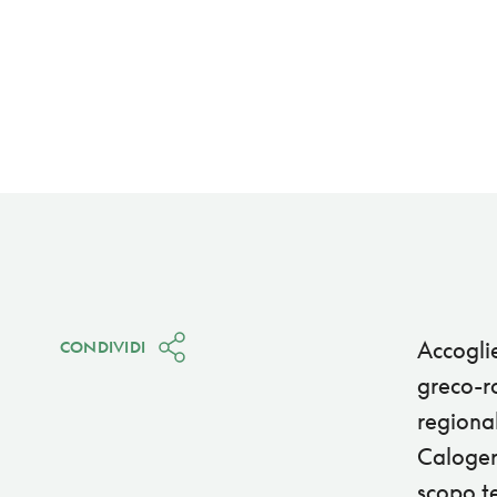
Accoglie
CONDIVIDI
greco-r
regional
Caloger
scopo t