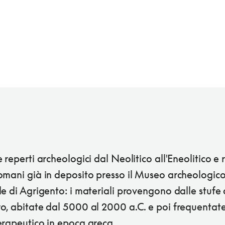
 reperti archeologici dal Neolitico all'Eneolitico e 
omani già in deposito presso il Museo archeologic
e di Agrigento: i materiali provengono dalle stufe d
o, abitate dal 5000 al 2000 a.C. e poi frequentat
erapeutico in epoca greca.