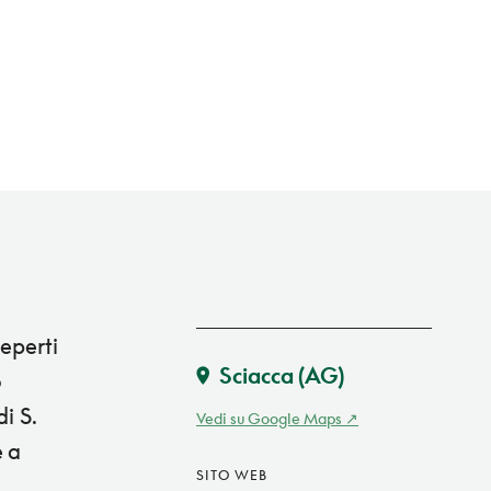
reperti
Sciacca
(AG)
o
i S.
Vedi su Google Maps
e a
SITO WEB