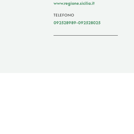
www.regione.sicilia.it
TELEFONO
092528989-092528025