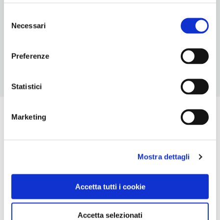
098520209
Selezione
Necessari
del
NUMERO CAMERE
consenso
24
Preferenze
Statistici
Marketing
Mostra dettagli
Accetta tutti i cookie
Accetta selezionati