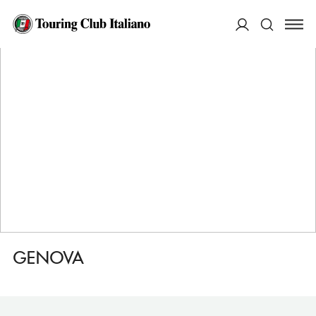
HOME
DESTINAZIONI
SCALEA
DORMIRE
GENOVA
ACCEDI
Cerca
GENOVA