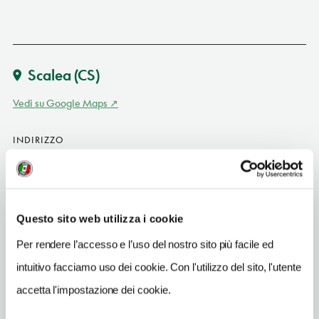
Scalea
(CS)
Vedi su Google Maps
INDIRIZZO
via Lido 10 - 87029
Scalea (CS)
Calabria IT
Questo sito web utilizza i cookie
SITO WEB
www.hotelgenovascalea.it
Per rendere l’accesso e l’uso del nostro sito più facile ed
intuitivo facciamo uso dei cookie. Con l'utilizzo del sito, l'utente
INDIRIZZO EMAIL
info@hotelgenovascalea.it
accetta l'impostazione dei cookie.
TELEFONO