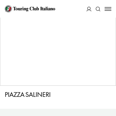
HOME
DESTINAZIONI
SAVONA
VEDERE
PIAZZA SALINERI
ACCEDI
Cerca
PIAZZA SALINERI