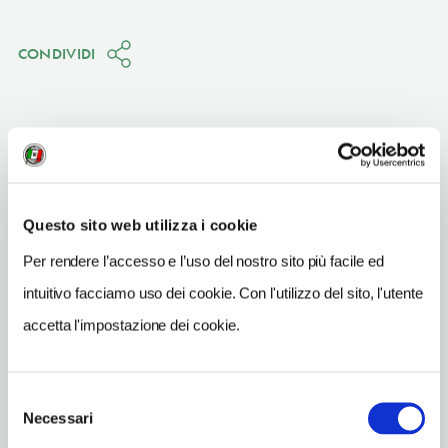
CONDIVIDI
Savona
(SV)
Questo sito web utilizza i cookie
Vedi su Google Maps
Per rendere l’accesso e l’uso del nostro sito più facile ed
intuitivo facciamo uso dei cookie. Con l'utilizzo del sito, l'utente
INDIRIZZO
piazza Salineri - 17100
accetta l'impostazione dei cookie.
Savona (SV)
Liguria
Selezione
Necessari
del
consenso