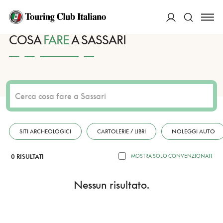
HOME
DESTINAZIONI
SASSARI
FARE
ACCEDI
COSA
FARE
A SASSARI
Cerca
SITI ARCHEOLOGICI
CARTOLERIE / LIBRI
NOLEGGI AUTO
0 RISULTATI
MOSTRA SOLO CONVENZIONATI
Nessun risultato.