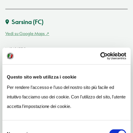
Sarsina
(FC)
Vedi su Google Maps
INDIRIZZO
via Cesio Sabino 34 - 47027
Sarsina (FC)
Emilia-Romagna
Questo sito web utilizza i cookie
TELEFONO
Per rendere l’accesso e l’uso del nostro sito più facile ed
054794365
intuitivo facciamo uso dei cookie. Con l'utilizzo del sito, l'utente
TIPO DI CUCINA
accetta l'impostazione dei cookie.
romagnola
NUMERO COPERTI
Selezione
60