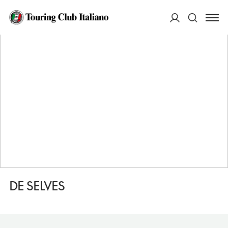
HOME
DESTINAZIONI
SARLAT LA CANEDA
DORMIRE
DE SELVES
ACCEDI
Cerca
DE SELVES