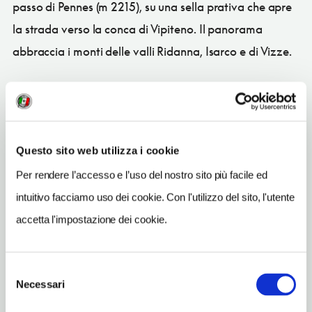
passo di Pennes (m 2215), su una sella prativa che apre
la strada verso la conca di Vipiteno. Il panorama
abbraccia i monti delle valli Ridanna, Isarco e di Vizze.
CONDIVIDI
Questo sito web utilizza i cookie
Per rendere l’accesso e l’uso del nostro sito più facile ed
intuitivo facciamo uso dei cookie. Con l'utilizzo del sito, l'utente
Sarentino/Sarntal
(BZ)
accetta l'impostazione dei cookie.
Vedi su Google Maps
Selezione
Necessari
del
consenso