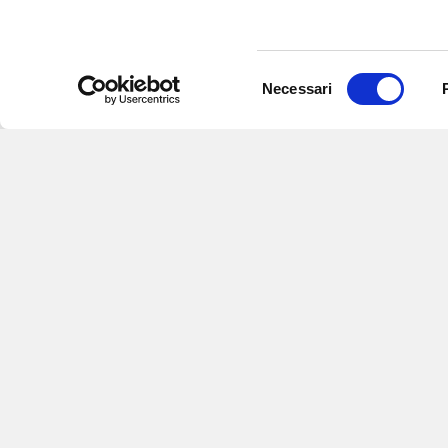
Selezione
Necessari
del
consenso
Iscriviti alle nostre newsletter
per
eventi e aggiornamenti su offert