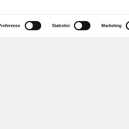
Preferenze
Statistici
Marketing
 ricevere notizie,
e speciali.