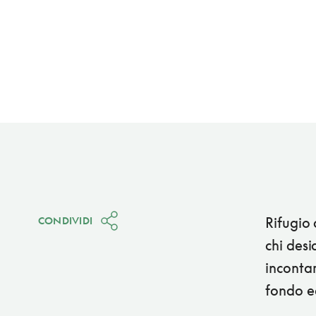
Rifugio
CONDIVIDI
chi desi
incontam
fondo ed