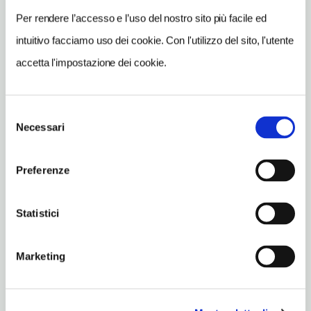
Per rendere l’accesso e l’uso del nostro sito più facile ed
SITO WEB
intuitivo facciamo uso dei cookie. Con l'utilizzo del sito, l'utente
www.sextantio.it
accetta l'impostazione dei cookie.
INDIRIZZO EMAIL
santostefano@sextantio.it
Selezione
TELEFONO
Necessari
del
0862899112-3482402967
consenso
NUMERO CAMERE
Preferenze
32
ORARI DI APERTURA
Statistici
Chiusura: gennaio chiuso, febbraio chiuso, marzo chiuso,
novembre chiuso, dicembre chiuso
Marketing