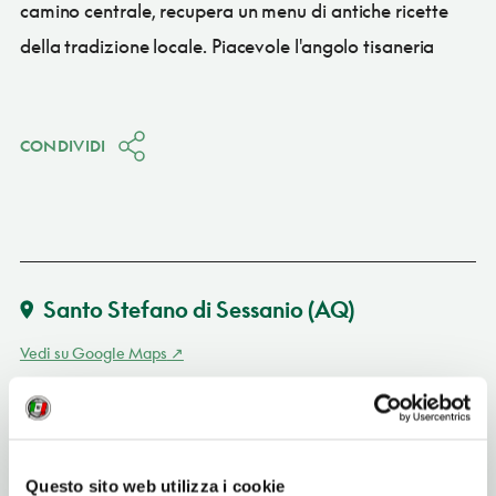
camino centrale, recupera un menu di antiche ricette
della tradizione locale. Piacevole l'angolo tisaneria
CONDIVIDI
Santo Stefano di Sessanio
(AQ)
Vedi su Google Maps
INDIRIZZO
via Principe Umberto - 67020
Santo Stefano di Sessanio (AQ)
Questo sito web utilizza i cookie
Abruzzo IT