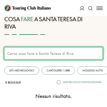
HOME
DESTINAZIONI
SANTA TERESA DI RIVA
FARE
ACCEDI
COSA
FARE
A SANTA TERESA DI
RIVA
Cerca
SITI ARCHEOLOGICI
CARTOLERIE / LIBRI
NOLEGGI AUTO
0 RISULTATI
MOSTRA SOLO CONVENZIONATI
Nessun risultato.