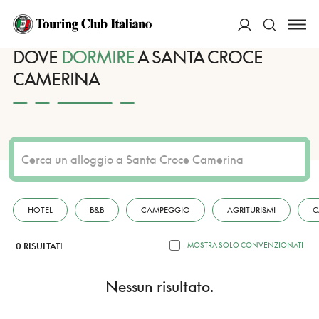
HOME
DESTINAZIONI
SANTA CROCE CAMERINA
DORMIRE
ACCEDI
DOVE
DORMIRE
A SANTA CROCE
CAMERINA
Cerca
HOTEL
B&B
CAMPEGGIO
AGRITURISMI
C
0 RISULTATI
MOSTRA SOLO CONVENZIONATI
Nessun risultato.