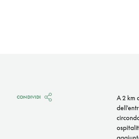
A 2 km d
CONDIVIDI
dell'ent
circonda
ospitali
aggiunto