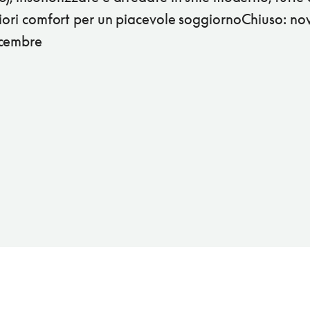
liori comfort per un piacevole soggiornoChiuso: n
cembre