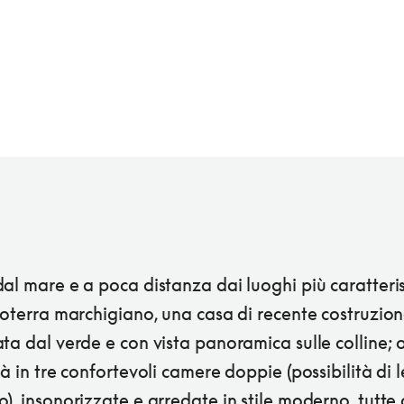
al mare e a poca distanza dai luoghi più caratteris
roterra marchigiano, una casa di recente costruzio
ta dal verde e con vista panoramica sulle colline; 
tà in tre confortevoli camere doppie (possibilità di l
), insonorizzate e arredate in stile moderno, tutte