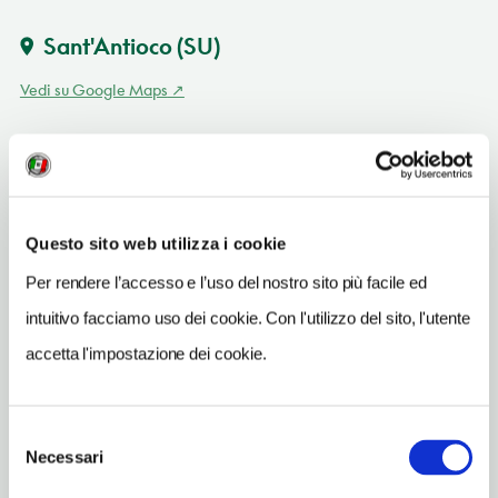
Sant'Antioco
(SU)
Vedi su Google Maps
SITO WEB
www.campingtonnara.it
INDIRIZZO EMAIL
Questo sito web utilizza i cookie
mail@camping-tonnara.it
Per rendere l’accesso e l’uso del nostro sito più facile ed
TELEFONO
intuitivo facciamo uso dei cookie. Con l'utilizzo del sito, l'utente
0781809058
accetta l'impostazione dei cookie.
ORARI DI APERTURA
Chiusura: metà ottobre-metà aprile
Selezione
Necessari
del
consenso