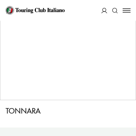
HOME
DESTINAZIONI
SANT'ANTIOCO
DORMIRE
TONNARA
ACCEDI
Cerca
TONNARA