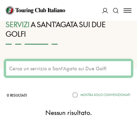
HOME
DESTINAZIONI
SANT'AGATA SUI DUE GOLFI
SERVIZI
ACCEDI
SERVIZI
A SANT'AGATA SUI DUE
GOLFI
Cerca
0 RISULTATI
MOSTRA SOLO CONVENZIONATI
Nessun risultato.