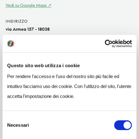
Vedi su Google Maps
INDIRIZZO
via Armea 157 - 18038
Sanremo (IM)
Liguria IT
SITO WEB
www.ledolcezzedibilly.com
Questo sito web utilizza i cookie
Per rendere l’accesso e l’uso del nostro sito più facile ed
INDIRIZZO EMAIL
info@ledolcezzedibilly.com
intuitivo facciamo uso dei cookie. Con l'utilizzo del sito, l'utente
accetta l'impostazione dei cookie.
TELEFONO
0184514202
Selezione
Necessari
del
consenso