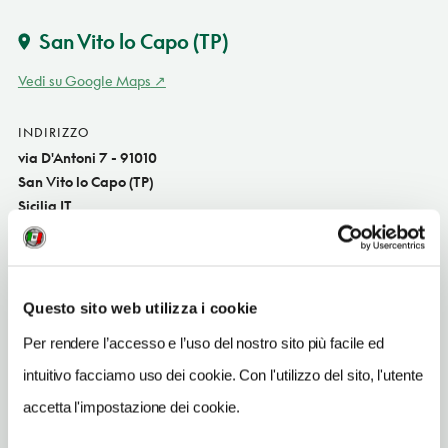
San Vito lo Capo
(TP)
Vedi su Google Maps
INDIRIZZO
via D'Antoni 7 - 91010
San Vito lo Capo (TP)
Sicilia IT
SITO WEB
www.acavalera.it
Questo sito web utilizza i cookie
INDIRIZZO EMAIL
info@acavalera.it
Per rendere l’accesso e l’uso del nostro sito più facile ed
intuitivo facciamo uso dei cookie. Con l'utilizzo del sito, l'utente
TELEFONO
0923972515
accetta l'impostazione dei cookie.
NUMERO CAMERE