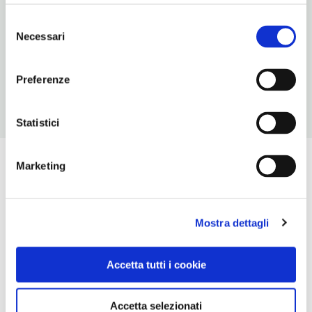
6
Selezione
Necessari
del
ORARI DI APERTURA
consenso
Chiusura: dicembre
Preferenze
Statistici
Marketing
Mostra dettagli
Accetta tutti i cookie
Accetta selezionati