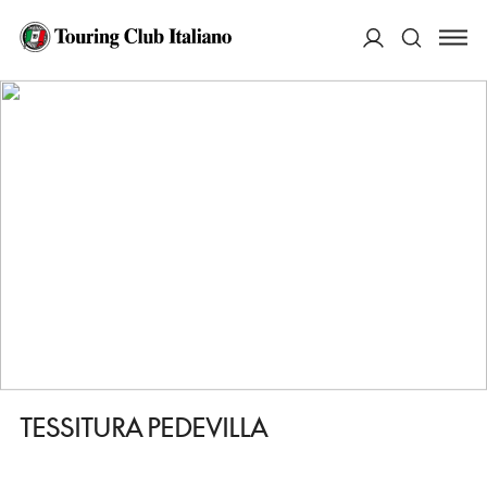
HOME
DESTINAZIONI
SAN VIGILIO DI MAREBBE/SANKT VIGIL IN ENNEBERG
FARE
ACCEDI
TESSITURA PEDEVILLA
Cerca
TESSITURA PEDEVILLA