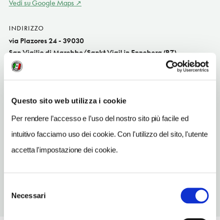
Vedi su Google Maps
INDIRIZZO
via Plazores 24 - 39030
San Vigilio di Marebbe/Sankt Vigil in Enneberg (BZ)
Trentino-Alto Adige IT
SITO WEB
www.tessiturapedevilla.com
Questo sito web utilizza i cookie
INDIRIZZO EMAIL
Per rendere l’accesso e l’uso del nostro sito più facile ed
tessitura@rolmail.net
intuitivo facciamo uso dei cookie. Con l'utilizzo del sito, l'utente
TELEFONO
accetta l'impostazione dei cookie.
0474501302
Selezione
Necessari
del
consenso