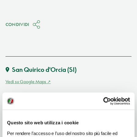
CONDIVIDI
San Quirico d'Orcia
(SI)
Vedi su Google Maps
INDIRIZZO
via D. Alighieri 29 - 53027
San Quirico d'Orcia (SI)
Toscana IT
Questo sito web utilizza i cookie
SITO WEB
Per rendere l’accesso e l’uso del nostro sito più facile ed