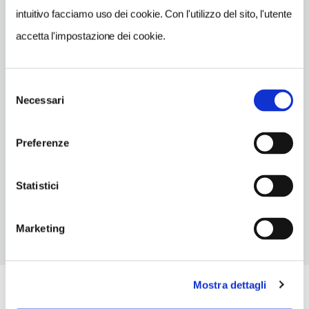
www.casalemmi.com
intuitivo facciamo uso dei cookie. Con l'utilizzo del sito, l'utente
INDIRIZZO EMAIL
accetta l'impostazione dei cookie.
info@casalemmi.com
TELEFONO
Selezione
0577899016
Necessari
del
consenso
NUMERO CAMERE
9
Preferenze
ORARI DI APERTURA
Chiusura: gennaio
Statistici
Marketing
Mostra dettagli