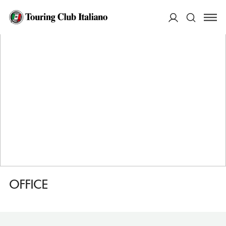
HOME
DESTINAZIONI
SAN PIETROBURGO
MANGIARE
OFFICE
ACCEDI
Cerca
OFFICE