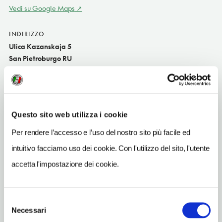
Vedi su Google Maps
INDIRIZZO
Ulica Kazanskaja 5
San Pietroburgo RU
SITO WEB
www.molly.su
TELEFONO
Questo sito web utilizza i cookie
8125715428
Per rendere l’accesso e l’uso del nostro sito più facile ed
TIPO DI CUCINA
intuitivo facciamo uso dei cookie. Con l'utilizzo del sito, l'utente
internazional
accetta l'impostazione dei cookie.
METRO
Nevskij prospekt (2)
Selezione
Necessari
del