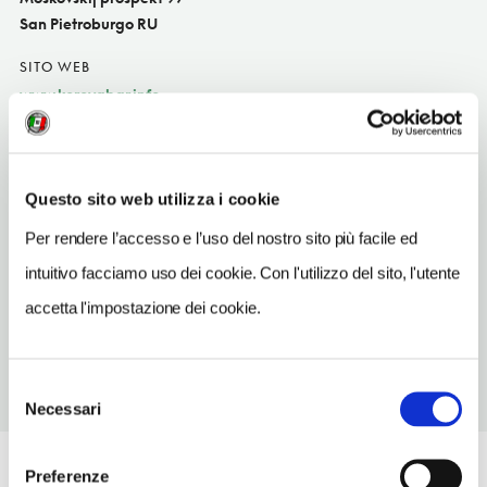
San Pietroburgo RU
SITO WEB
www.korovabar.info
TELEFONO
8123883025
Questo sito web utilizza i cookie
TIPO DI CUCINA
internazional
Per rendere l’accesso e l’uso del nostro sito più facile ed
intuitivo facciamo uso dei cookie. Con l'utilizzo del sito, l'utente
METRO
Moskovskije vorota (2)
accetta l'impostazione dei cookie.
Selezione
Necessari
del
consenso
Preferenze