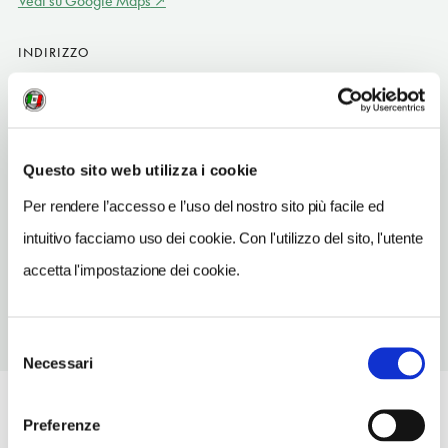
Vedi su Google Maps
INDIRIZZO
Via Dell'Artigianato 16 - 37029
San Pietro in Cariano (VR)
Veneto IT
INDIRIZZO EMAIL
Questo sito web utilizza i cookie
paolo@pneumaticiadometti.it
Per rendere l’accesso e l’uso del nostro sito più facile ed
TELEFONO
intuitivo facciamo uso dei cookie. Con l'utilizzo del sito, l'utente
0457701873
accetta l'impostazione dei cookie.
Selezione
Necessari
del
consenso
Preferenze