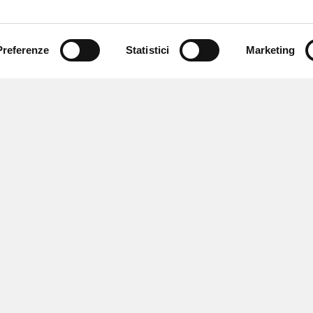
Preferenze
Statistici
Marketing
 ricevere notizie,
e speciali.