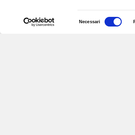
Selezione
Necessari
del
consenso
Iscriviti alle nostre newsletter
per
eventi e aggiornamenti su offert