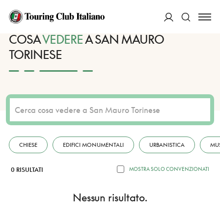
HOME
DESTINAZIONI
SAN MAURO TORINESE
VEDERE
ACCEDI
COSA
VEDERE
A SAN MAURO
TORINESE
Cerca
CHIESE
EDIFICI MONUMENTALI
URBANISTICA
MU
0 RISULTATI
MOSTRA SOLO CONVENZIONATI
Nessun risultato.