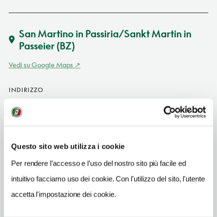
San Martino in Passiria/Sankt Martin in
Passeier
(BZ)
Vedi su Google Maps
INDIRIZZO
via Passiria 10 - 39010
San Martino in Passiria/Sankt Martin in Passeier (BZ)
Trentino-Alto Adige IT
SITO WEB
Questo sito web utilizza i cookie
www.campingpasseiermeran.com
Per rendere l’accesso e l’uso del nostro sito più facile ed
INDIRIZZO EMAIL
intuitivo facciamo uso dei cookie. Con l'utilizzo del sito, l'utente
info@campingpasseiermeran.com
accetta l'impostazione dei cookie.
TELEFONO