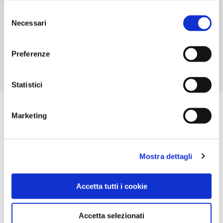
0473645454-3387942472
Selezione
Necessari
ORARI DI APERTURA
del
Chiusura: novembre-marzo
consenso
Preferenze
Statistici
Marketing
Mostra dettagli
Accetta tutti i cookie
Accetta selezionati