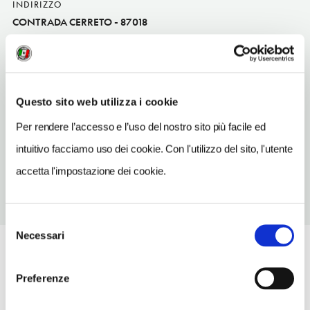
INDIRIZZO
CONTRADA CERRETO - 87018
San Marco Argentano (CS)
Calabria IT
INDIRIZZO EMAIL
tony.discianni@alice.it
Questo sito web utilizza i cookie
Per rendere l’accesso e l’uso del nostro sito più facile ed
TELEFONO
0984508883
intuitivo facciamo uso dei cookie. Con l'utilizzo del sito, l'utente
accetta l'impostazione dei cookie.
Selezione
Necessari
del
consenso
Preferenze