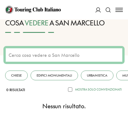
HOME
DESTINAZIONI
SAN MARCELLO
VEDERE
ACCEDI
COSA
VEDERE
A SAN MARCELLO
Cerca
CHIESE
EDIFICI MONUMENTALI
URBANISTICA
MU
0 RISULTATI
MOSTRA SOLO CONVENZIONATI
Nessun risultato.