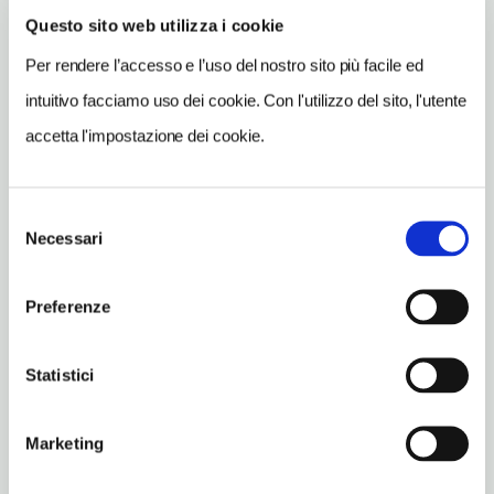
Questo sito web utilizza i cookie
SITO WEB
Per rendere l’accesso e l’uso del nostro sito più facile ed
poderesangiuliano.it
intuitivo facciamo uso dei cookie. Con l'utilizzo del sito, l'utente
INDIRIZZO EMAIL
accetta l'impostazione dei cookie.
info@poderesangiuliano.it
TELEFONO
0516251141
Selezione
Necessari
del
TIPO DI CUCINA
consenso
carne,emiliana
Preferenze
NUMERO COPERTI
100
Statistici
ORARI DI APERTURA
Chiusura: gennaio chiuso periodo variabile, agosto chiuso
Marketing
periodo variabile