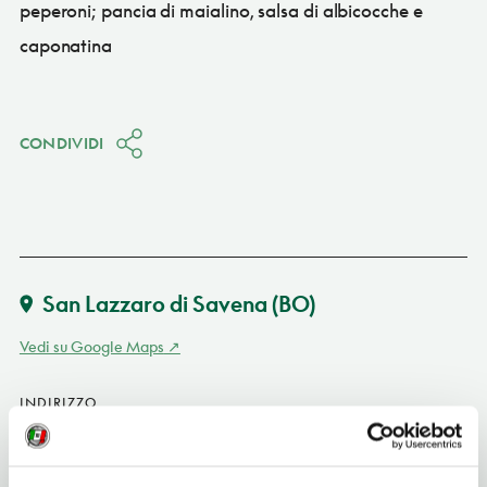
peperoni; pancia di maialino, salsa di albicocche e
caponatina
CONDIVIDI
San Lazzaro di Savena
(BO)
Vedi su Google Maps
INDIRIZZO
via Galletta 3 - 40068
San Lazzaro di Savena (BO)
Emilia-Romagna IT