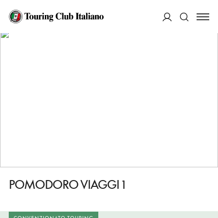
HOME
DESTINAZIONI
SAN LAZZARO DI SAVENA
FARE
POMODORO VIAGGI 1
ACCEDI
Cerca
POMODORO VIAGGI 1
CONVENZIONATO TOURING