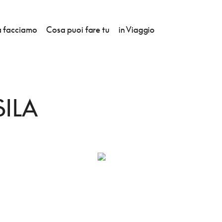
 facciamo
Cosa puoi fare tu
in Viaggio
SA DELLA SILA
SILA