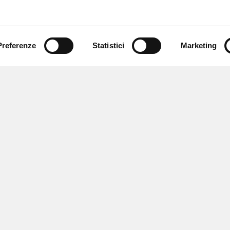
Preferenze
Statistici
Marketing
 ricevere notizie,
e speciali.