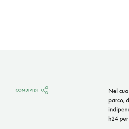
Nel cuor
CONDIVIDI
parco, 
indipend
h24 per