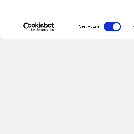
Selezione
Necessari
del
consenso
Iscriviti alle nostre newsletter
per
eventi e aggiornamenti su offert