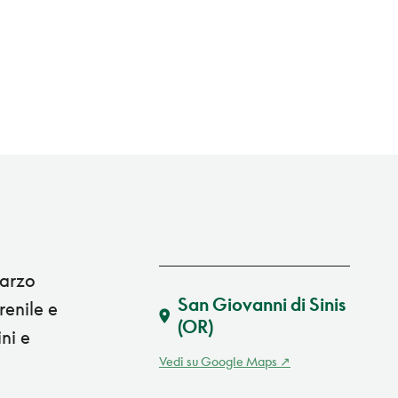
uarzo
San Giovanni di Sinis
renile e
(OR)
ni e
Vedi su Google Maps