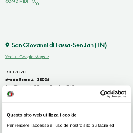
CONDIVIDI
San Giovanni di Fassa-Sen Jan
(TN)
Vedi su Google Maps
INDIRIZZO
strada Roma 4 - 38036
San Giovanni di Fassa-Sen Jan (TN)
Trentino-Alto Adige IT
SITO WEB
www.alpenhotelcorona.com
Questo sito web utilizza i cookie
INDIRIZZO EMAIL
Per rendere l’accesso e l’uso del nostro sito più facile ed
info@alpenhotelcorona.com