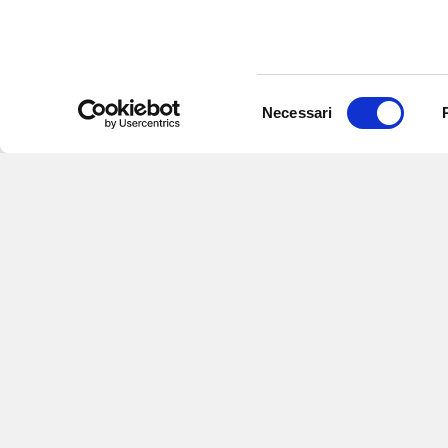
Selezione
Necessari
del
consenso
Iscriviti alle nostre newsletter
per
eventi e aggiornamenti su offert