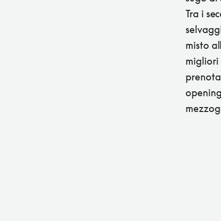
Tra i se
selvaggi
misto al
migliori
prenota
opening
mezzog