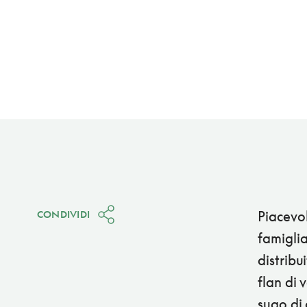
Piacevol
CONDIVIDI
famiglia
distribu
flan di 
sugo di 