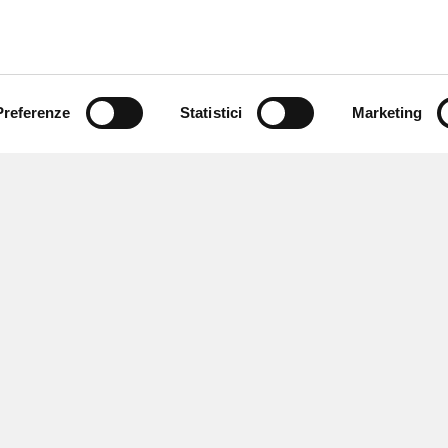
Preferenze
Statistici
Marketing
 ricevere notizie,
e speciali.