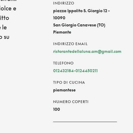
INDIRIZZO
dolce e
piazza Ippolito S. Giorgio 12 -
itto
10090
San Giorgio Canavese (TO)
 le
Piemonte
o su
INDIRIZZO EMAIL
ristorantedellaluna.am@gmail.com
TELEFONO
012432184-0124450211
TIPO DI CUCINA
piemontese
NUMERO COPERTI
100