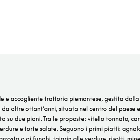
e e accogliente trattoria piemontese, gestita dalla
 da oltre ottant’anni, situata nel centro del paese 
ita su due piani. Tra le proposte: vitello tonnato, ca
verdure e torte salate. Seguono i primi piatti: agnol
arrosto o ai funghi, tajarin alle verdure, risotti, mine