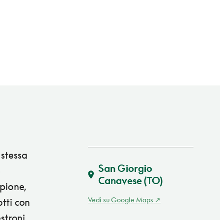
 stessa
San Giorgio
e
Canavese
(TO)
rpione,
Vedi su Google Maps
otti con
stroni.