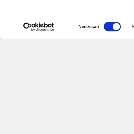
Selezione
Necessari
del
consenso
Iscriviti alle nostre
per ricevere notizie,