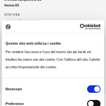
Samos ES
SITO WEB
www.casalicerio.com
INDIRIZZO EMAIL
casalicerio@gmail.com
Questo sito web utilizza i cookie
TELEFONO
982546012
Per rendere l’accesso e l’uso del nostro sito più facile ed
intuitivo facciamo uso dei cookie. Con l'utilizzo del sito, l'utente
NUMERO CAMERE
4
accetta l'impostazione dei cookie.
Selezione
Necessari
del
consenso
Preferenze