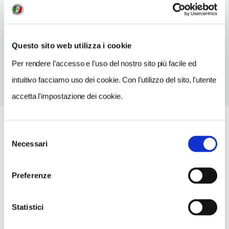
Salsomaggiore Terme (PR)
Emilia-Romagna
TELEFONO
Questo sito web utilizza i cookie
0524575041
Per rendere l’accesso e l’uso del nostro sito più facile ed
intuitivo facciamo uso dei cookie. Con l'utilizzo del sito, l'utente
accetta l'impostazione dei cookie.
Selezione
Necessari
del
consenso
Preferenze
Statistici