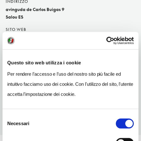
INDIRIZZO
avinguda de Carlos Buigas 9
Salou ES
SITO WEB
www.hostaltahitisalou.com
INDIRIZZO EMAIL
tahiti@immorovida.com
Questo sito web utilizza i cookie
TELEFONO
Per rendere l’accesso e l’uso del nostro sito più facile ed
977383365
intuitivo facciamo uso dei cookie. Con l'utilizzo del sito, l'utente
NUMERO CAMERE
accetta l'impostazione dei cookie.
45
Selezione
Necessari
del
consenso