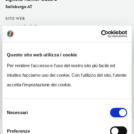
Salisburgo AT
SITO WEB
www.snockerl.at
INDIRIZZO EMAIL
reception@elefant.at
Questo sito web utilizza i cookie
TELEFONO
662843397
Per rendere l’accesso e l’uso del nostro sito più facile ed
intuitivo facciamo uso dei cookie. Con l'utilizzo del sito, l'utente
TIPO DI CUCINA
austriac
accetta l'impostazione dei cookie.
Selezione
Necessari
del
consenso
Preferenze