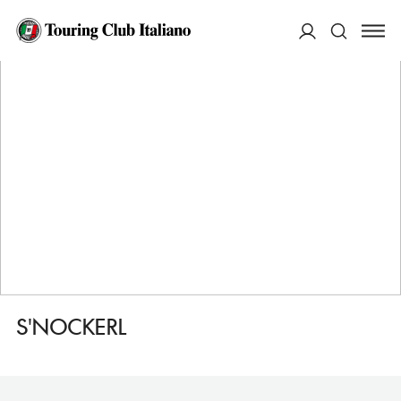
HOME
DESTINAZIONI
SALISBURGO
MANGIARE
S'NOCKERL
ACCEDI
Cerca
S'NOCKERL