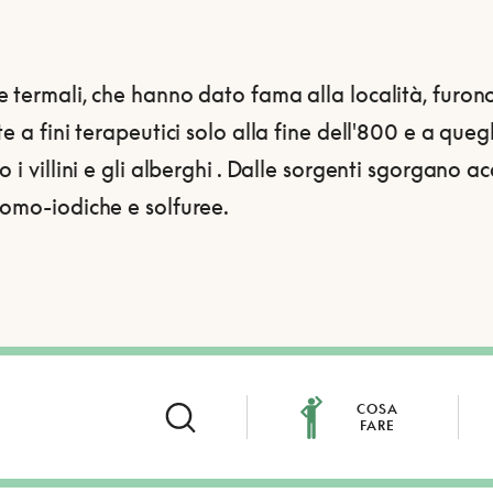
 termali, che hanno dato fama alla località, furon
te a fini terapeutici solo alla fine dell'800 e a queg
o i villini e gli alberghi . Dalle sorgenti sgorgano a
romo-iodiche e solfuree.
COSA
FARE