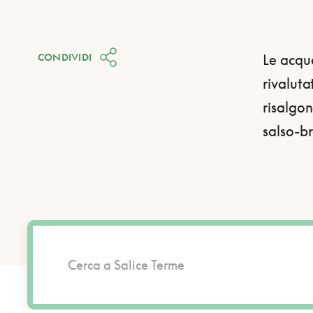
CONDIVIDI
Le acque
rivaluta
risalgon
salso-b