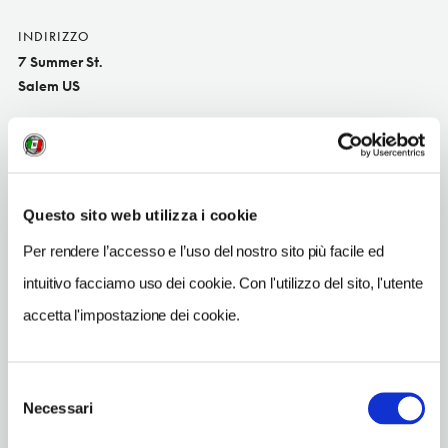
INDIRIZZO
7 Summer St.
Salem US
SITO WEB
www.saleminnma.com
INDIRIZZO EMAIL
Questo sito web utilizza i cookie
reservations@saleminnma.com
Per rendere l’accesso e l’uso del nostro sito più facile ed
TELEFONO
19787410682
intuitivo facciamo uso dei cookie. Con l'utilizzo del sito, l'utente
accetta l'impostazione dei cookie.
NUMERO CAMERE
40
Selezione
Necessari
del
consenso